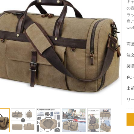
キ
の
ラ
肩こ
we
商品
注文
製品
色:
出荷
リ