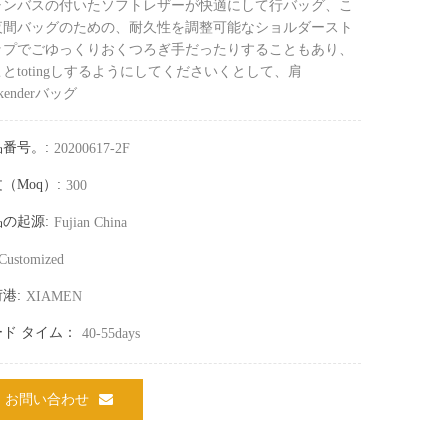
ャンバスの付いたソフトレザーが快適にして行バッグ、こ
夜間バッグのための、耐久性を調整可能なショルダースト
ップでごゆっくりおくつろぎ手だったりすることもあり、
とtotingしするようにしてくださいくとして、肩
ekenderバッグ
番号。:
20200617-2F
（moq）:
300
の起源:
Fujian China
Customized
港:
XIAMEN
ード タイム：
40-55days
お問い合わせ