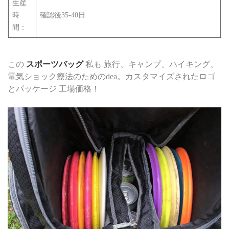
生産
時
確認後35-40日
間：
この
スポーツバッグ
私も
旅行、キャンプ、ハイキング、
電気ショック療法のためのdea。カスタマイズされたロゴ
とパッケージ
工場価格！