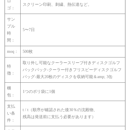
ロ
スクリーン印刷、刺繍、熱伝達など。
ゴ：
サン
プル
5〜7日
時
間：
moq：
500枚
取り外し可能なクーラースリーブ付きディスクゴルフ
特
バックパック-クーラー付きフリスビーディスクゴルフ
徴：
バッグ-最大20枚のディスクを収納可能＆amp; 3缶
梱
1つのポリ袋に1個
包：
支払
t / t（順序が確認された後30％の沈殿物、
い条
残高は発送前に支払う必要があります）
件：