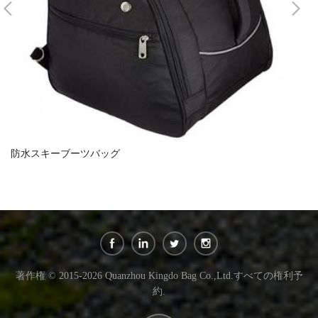
防水スキーブーツバッグ
大
著作権 © 2015-2026 Quanzhou Kingdo Bag Co.,Ltd.すべての権利予
約.